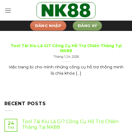
Skip
to
content
ĐĂNG NHẬP
ĐĂNG KÝ
Tool Tài Xỉu Là Gì? Công Cụ Hỗ Trợ Chiến Thắng Tại
NK88
Tháng 1 24, 2026
Việc trang bị cho mình những công cụ hỗ trợ thông minh
là chìa khóa [...]
RECENT POSTS
Tool Tài Xỉu Là Gì? Công Cụ Hỗ Trợ Chiến
24
Thắng Tại NK88
Th1