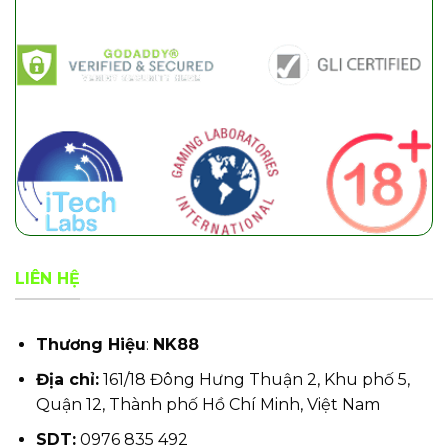
LIÊN HỆ
Thương Hiệu
:
NK88
Địa chỉ:
161/18 Đông Hưng Thuận 2, Khu phố 5,
Quận 12, Thành phố Hồ Chí Minh, Việt Nam
SDT:
0976 835 492